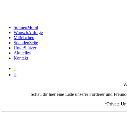
SonnenMobil
WunschAnfrage
MitMachen
SpendenSeite
UnterStützer
Aktuelles
Kontakt


We
Schau dir hier eine Liste unserer Förderer und Freun
*Private Un